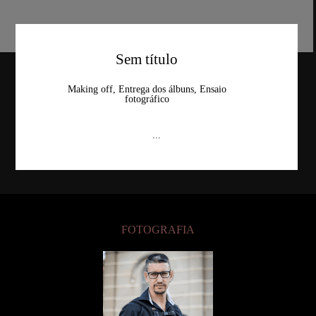
Sem título
Making off, Entrega dos álbuns, Ensaio
fotográfico
...
FOTOGRAFIA